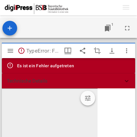
Toggl
navig
1
Mirador
TypeError: Failed to fetch
Viewer
Es ist ein Fehler aufgetreten
Technische Details