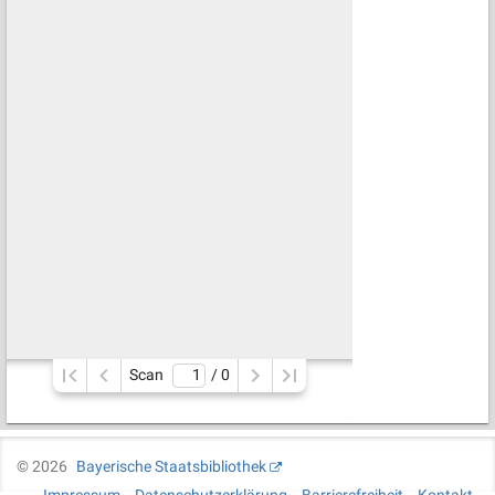
Scan
/ 
0
©
2026
Bayerische Staatsbibliothek
Impressum
Datenschutzerklärung
Barrierefreiheit
Kontakt