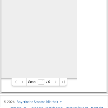
Scan
/ 
0
©
2026
Bayerische Staatsbibliothek
Impressum
Datenschutzerklärung
Barrierefreiheit
Kontakt