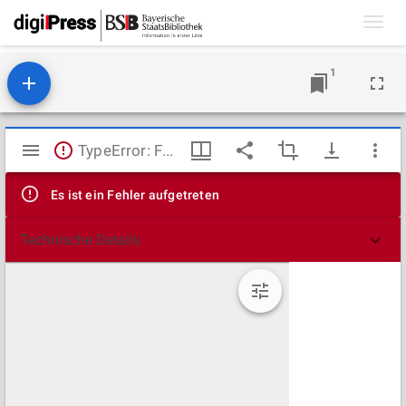
Toggl
navig
1
Mirador
TypeError: Failed to fetch
Viewer
Es ist ein Fehler aufgetreten
Technische Details