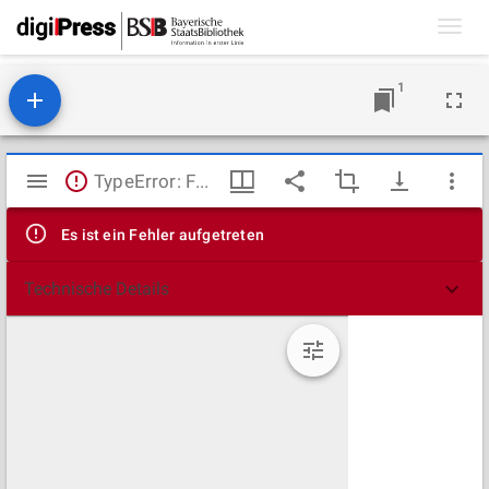
Toggl
navig
1
Mirador
TypeError: Failed to fetch
Viewer
Es ist ein Fehler aufgetreten
Technische Details