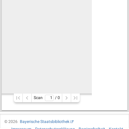
Scan
/ 
0
©
2026
Bayerische Staatsbibliothek
Impressum
Datenschutzerklärung
Barrierefreiheit
Kontakt