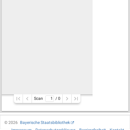
Scan
/ 
0
©
2026
Bayerische Staatsbibliothek
Impressum
Datenschutzerklärung
Barrierefreiheit
Kontakt