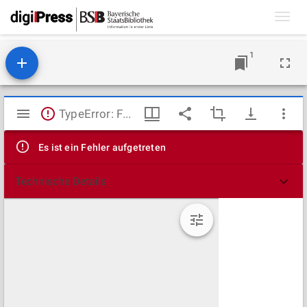
Toggl
navig
1
Mirador
TypeError: Failed to fetch
Viewer
Es ist ein Fehler aufgetreten
Technische Details