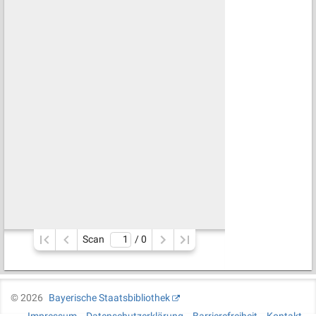
Scan
/ 
0
©
2026
Bayerische Staatsbibliothek
Impressum
Datenschutzerklärung
Barrierefreiheit
Kontakt