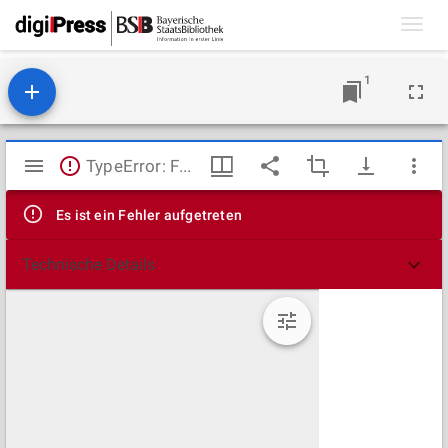
Toggl
navig
1
Mirador
TypeError: Failed to fetch
Viewer
Es ist ein Fehler aufgetreten
Technische Details