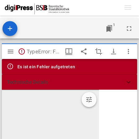
Toggl
navig
1
Mirador
TypeError: Failed to fetch
Viewer
Es ist ein Fehler aufgetreten
Technische Details