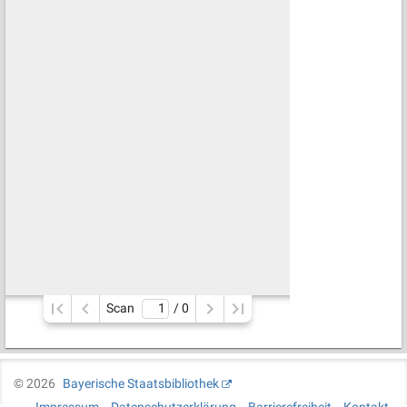
Scan
/ 
0
©
2026
Bayerische Staatsbibliothek
Impressum
Datenschutzerklärung
Barrierefreiheit
Kontakt