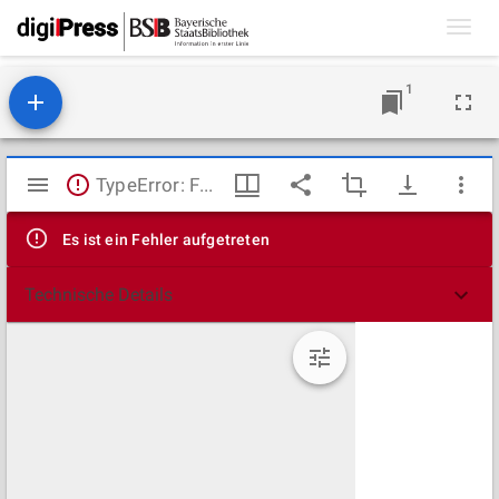
Toggl
navig
1
Mirador
TypeError: Failed to fetch
Viewer
Es ist ein Fehler aufgetreten
Technische Details