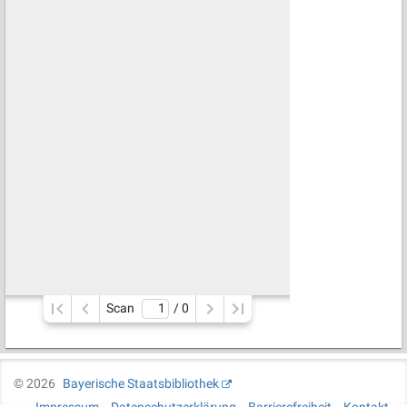
Scan
/ 
0
©
2026
Bayerische Staatsbibliothek
Impressum
Datenschutzerklärung
Barrierefreiheit
Kontakt