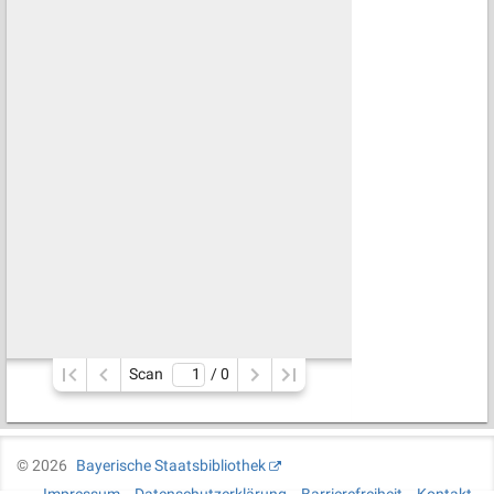
Scan
/ 
0
©
2026
Bayerische Staatsbibliothek
Impressum
Datenschutzerklärung
Barrierefreiheit
Kontakt