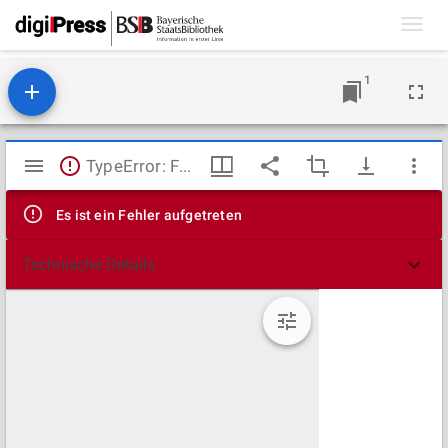
Toggl
navig
1
Mirador
TypeError: Failed to fetch
Viewer
Es ist ein Fehler aufgetreten
Technische Details