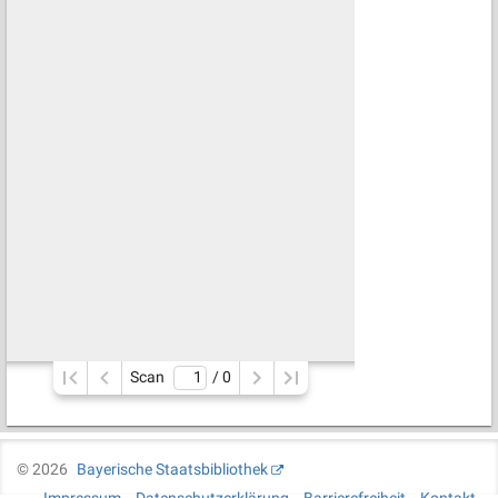
Scan
/ 
0
©
2026
Bayerische Staatsbibliothek
Impressum
Datenschutzerklärung
Barrierefreiheit
Kontakt