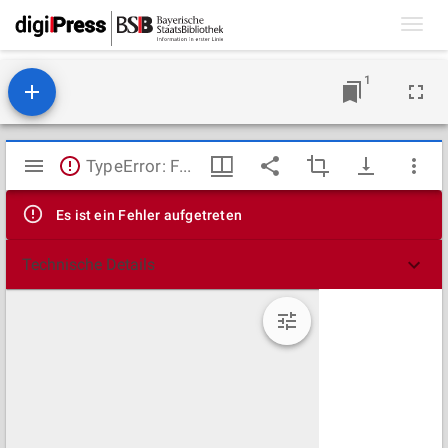
Toggl
navig
1
Mirador
TypeError: Failed to fetch
Viewer
Es ist ein Fehler aufgetreten
Technische Details