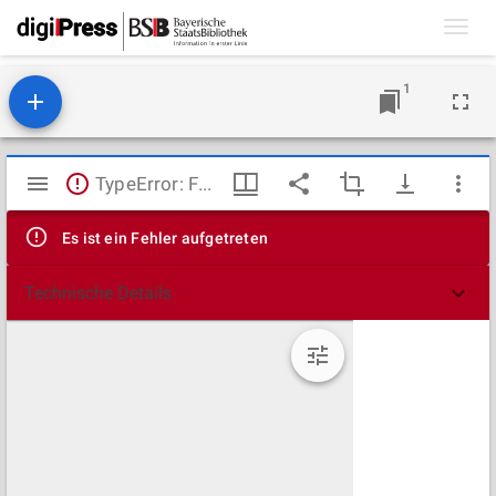
Toggl
navig
1
Mirador
TypeError: Failed to fetch
Viewer
Es ist ein Fehler aufgetreten
Technische Details