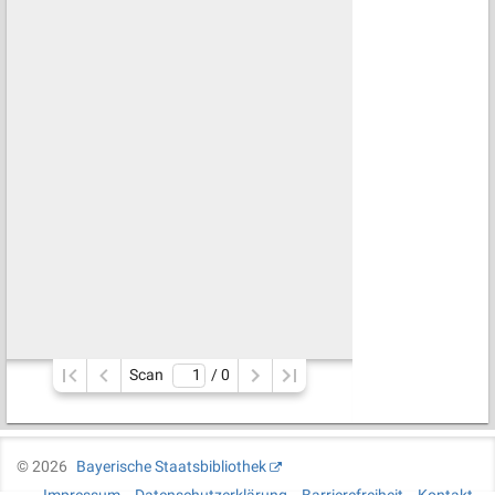
Scan
/ 
0
©
2026
Bayerische Staatsbibliothek
Impressum
Datenschutzerklärung
Barrierefreiheit
Kontakt