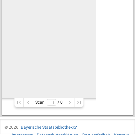
Scan
/ 
0
©
2026
Bayerische Staatsbibliothek
Impressum
Datenschutzerklärung
Barrierefreiheit
Kontakt