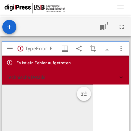
Toggl
navig
1
Mirador
TypeError: Failed to fetch
Viewer
Es ist ein Fehler aufgetreten
Technische Details