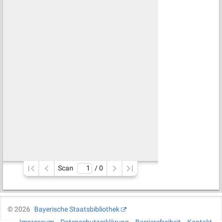
Scan
/ 
0
©
2026
Bayerische Staatsbibliothek
Impressum
Datenschutzerklärung
Barrierefreiheit
Kontakt