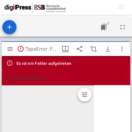
Toggl
navig
1
Mirador
TypeError: Failed to fetch
Viewer
Es ist ein Fehler aufgetreten
Technische Details