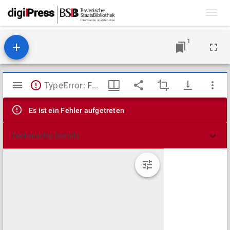
Toggl
navig
1
Mirador
TypeError: Failed to fetch
Viewer
Es ist ein Fehler aufgetreten
Technische Details