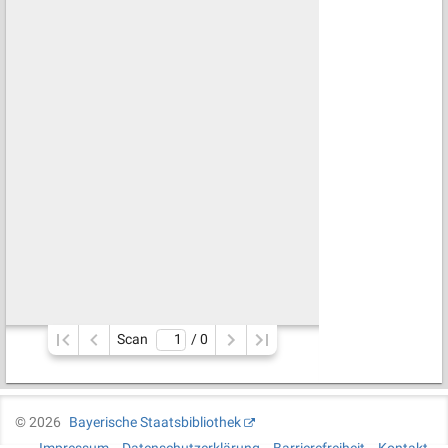
Scan
/ 
0
©
2026
Bayerische Staatsbibliothek
Impressum
Datenschutzerklärung
Barrierefreiheit
Kontakt