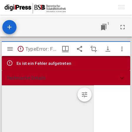
Toggl
navig
1
Mirador
TypeError: Failed to fetch
Viewer
Es ist ein Fehler aufgetreten
Technische Details