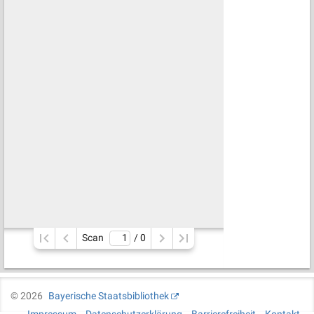
Scan
/ 
0
©
2026
Bayerische Staatsbibliothek
Impressum
Datenschutzerklärung
Barrierefreiheit
Kontakt