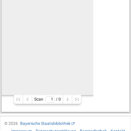
Scan
/ 
0
©
2026
Bayerische Staatsbibliothek
Impressum
Datenschutzerklärung
Barrierefreiheit
Kontakt