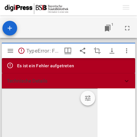
Toggl
navig
1
Mirador
TypeError: Failed to fetch
Viewer
Es ist ein Fehler aufgetreten
Technische Details