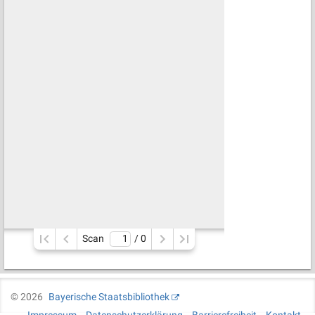
Scan
/ 
0
©
2026
Bayerische Staatsbibliothek
Impressum
Datenschutzerklärung
Barrierefreiheit
Kontakt