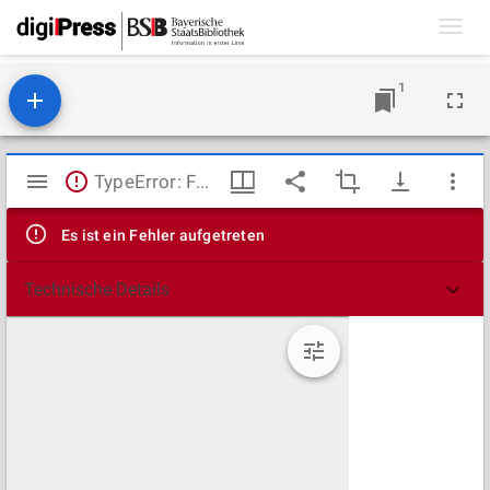
Toggl
navig
1
Mirador
TypeError: Failed to fetch
Viewer
Es ist ein Fehler aufgetreten
Technische Details