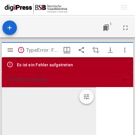
Toggl
navig
1
Mirador
TypeError: Failed to fetch
Viewer
Es ist ein Fehler aufgetreten
Technische Details