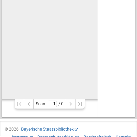
Scan
/ 
0
©
2026
Bayerische Staatsbibliothek
Impressum
Datenschutzerklärung
Barrierefreiheit
Kontakt