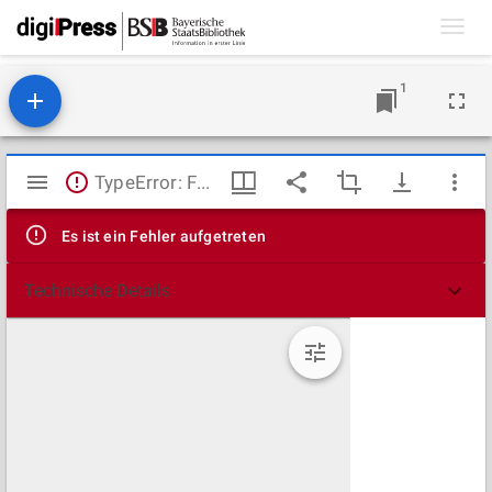
Toggl
navig
1
Mirador
TypeError: Failed to fetch
Viewer
Es ist ein Fehler aufgetreten
Technische Details