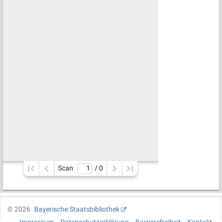
Scan
/ 
0
©
2026
Bayerische Staatsbibliothek
Impressum
Datenschutzerklärung
Barrierefreiheit
Kontakt