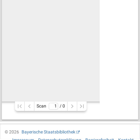
Scan
/ 
0
©
2026
Bayerische Staatsbibliothek
Impressum
Datenschutzerklärung
Barrierefreiheit
Kontakt