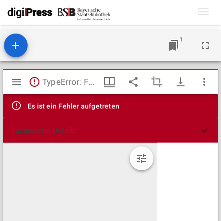
Toggl
navig
1
Mirador
TypeError: Failed to fetch
Viewer
Es ist ein Fehler aufgetreten
Technische Details