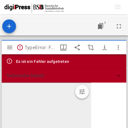
Toggl
navig
1
Mirador
TypeError: Failed to fetch
Viewer
Es ist ein Fehler aufgetreten
Technische Details