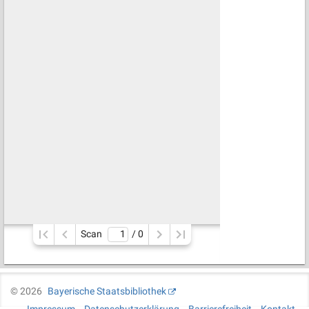
Scan
/ 
0
©
2026
Bayerische Staatsbibliothek
Impressum
Datenschutzerklärung
Barrierefreiheit
Kontakt