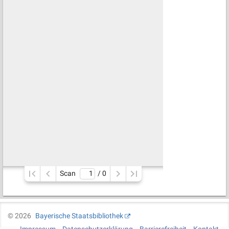
Scan
/ 
0
©
2026
Bayerische Staatsbibliothek
Impressum
Datenschutzerklärung
Barrierefreiheit
Kontakt