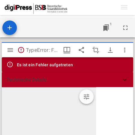
Toggl
navig
1
Mirador
TypeError: Failed to fetch
Viewer
Es ist ein Fehler aufgetreten
Technische Details