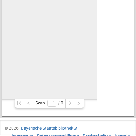
Scan
/ 
0
©
2026
Bayerische Staatsbibliothek
Impressum
Datenschutzerklärung
Barrierefreiheit
Kontakt