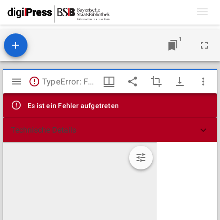
Toggl
navig
1
Mirador
TypeError: Failed to fetch
Viewer
Es ist ein Fehler aufgetreten
Technische Details