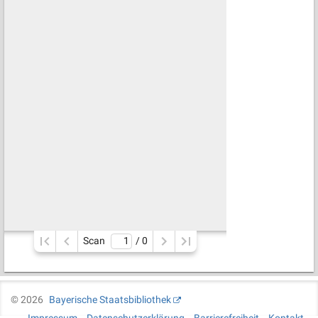
Scan
/ 
0
©
2026
Bayerische Staatsbibliothek
Impressum
Datenschutzerklärung
Barrierefreiheit
Kontakt