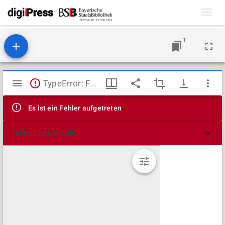
Toggl
navig
1
Mirador
TypeError: Failed to fetch
Viewer
Es ist ein Fehler aufgetreten
Technische Details