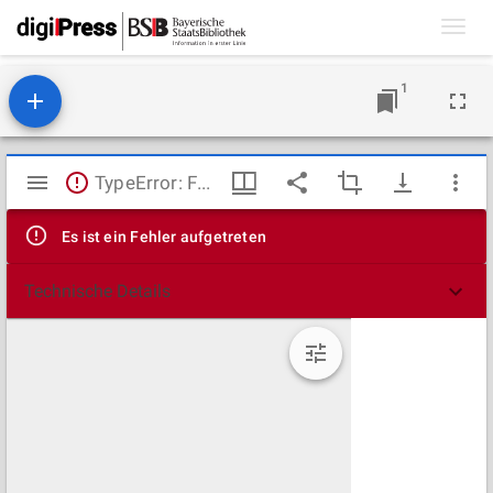
Toggl
navig
1
Mirador
TypeError: Failed to fetch
Viewer
Es ist ein Fehler aufgetreten
Technische Details