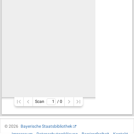
Scan
/ 
0
©
2026
Bayerische Staatsbibliothek
Impressum
Datenschutzerklärung
Barrierefreiheit
Kontakt