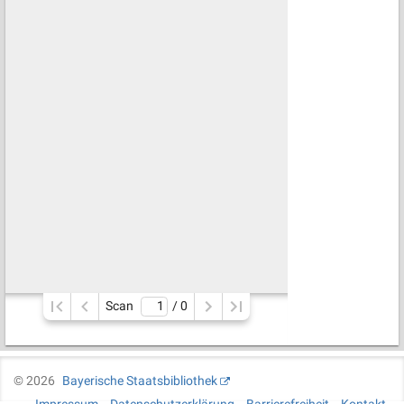
Scan
/ 
0
©
2026
Bayerische Staatsbibliothek
Impressum
Datenschutzerklärung
Barrierefreiheit
Kontakt