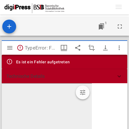
Toggl
navig
1
Mirador
TypeError: Failed to fetch
Viewer
Es ist ein Fehler aufgetreten
Technische Details