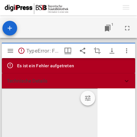
Toggl
navig
1
Mirador
TypeError: Failed to fetch
Viewer
Es ist ein Fehler aufgetreten
Technische Details