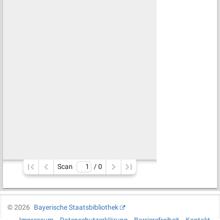
Scan
/ 
0
©
2026
Bayerische Staatsbibliothek
Impressum
Datenschutzerklärung
Barrierefreiheit
Kontakt