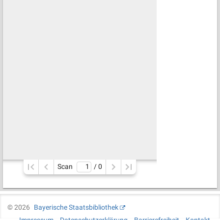
Scan
/ 
0
©
2026
Bayerische Staatsbibliothek
Impressum
Datenschutzerklärung
Barrierefreiheit
Kontakt