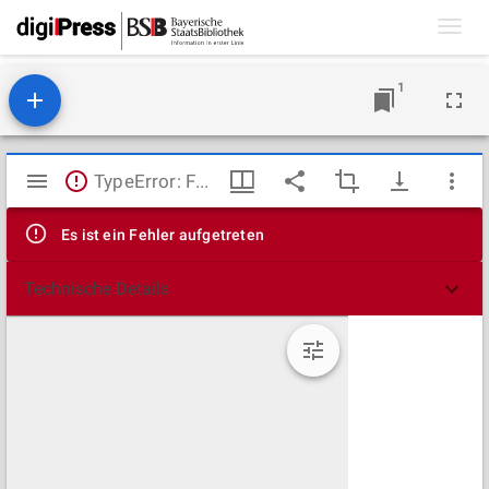
Toggl
navig
1
Mirador
TypeError: Failed to fetch
Viewer
Es ist ein Fehler aufgetreten
Technische Details