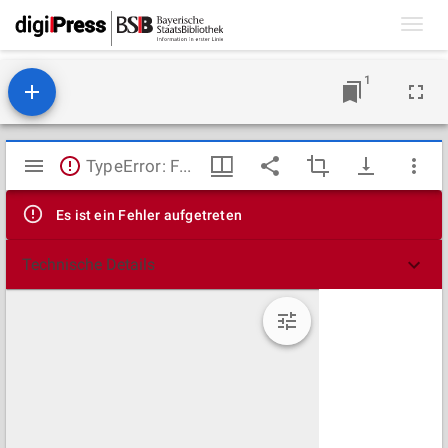
Toggl
navig
1
Mirador
TypeError: Failed to fetch
Viewer
Es ist ein Fehler aufgetreten
Technische Details