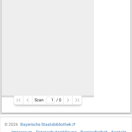
Scan
/ 
0
©
2026
Bayerische Staatsbibliothek
Impressum
Datenschutzerklärung
Barrierefreiheit
Kontakt