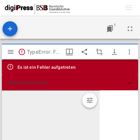
Toggl
navig
1
Mirador
TypeError: Failed to fetch
Viewer
Es ist ein Fehler aufgetreten
Technische Details