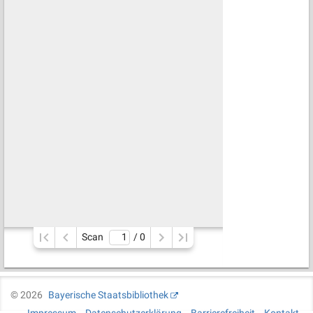
Scan
/ 
0
©
2026
Bayerische Staatsbibliothek
Impressum
Datenschutzerklärung
Barrierefreiheit
Kontakt