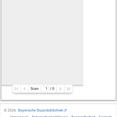
Scan
/ 
0
©
2026
Bayerische Staatsbibliothek
Impressum
Datenschutzerklärung
Barrierefreiheit
Kontakt