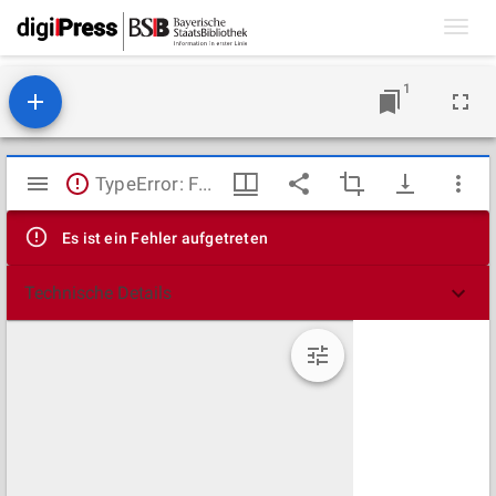
Toggl
navig
1
Mirador
TypeError: Failed to fetch
Viewer
Es ist ein Fehler aufgetreten
Technische Details