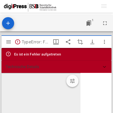
Toggl
navig
1
Mirador
TypeError: Failed to fetch
Viewer
Es ist ein Fehler aufgetreten
Technische Details