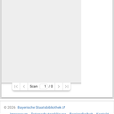
Scan
/ 
0
©
2026
Bayerische Staatsbibliothek
Impressum
Datenschutzerklärung
Barrierefreiheit
Kontakt