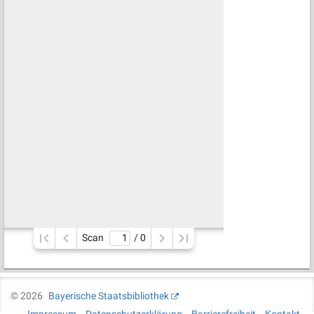
Scan
/ 
0
©
2026
Bayerische Staatsbibliothek
Impressum
Datenschutzerklärung
Barrierefreiheit
Kontakt