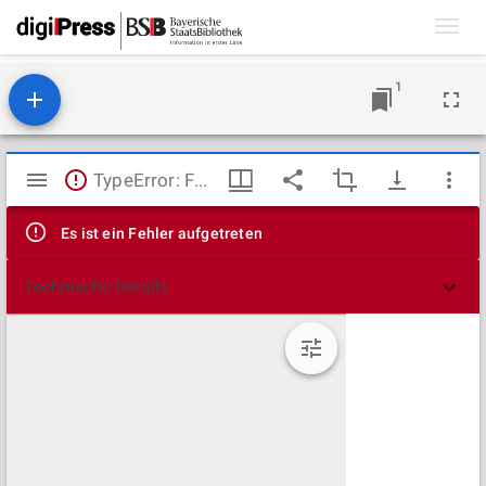
Toggl
navig
1
Mirador
TypeError: Failed to fetch
Viewer
Es ist ein Fehler aufgetreten
Technische Details