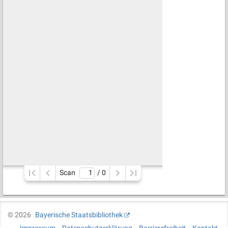
Scan
/ 
0
©
2026
Bayerische Staatsbibliothek
Impressum
Datenschutzerklärung
Barrierefreiheit
Kontakt