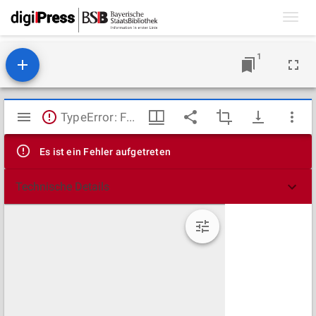
Toggl
navig
1
Mirador
TypeError: Failed to fetch
Viewer
Es ist ein Fehler aufgetreten
Technische Details