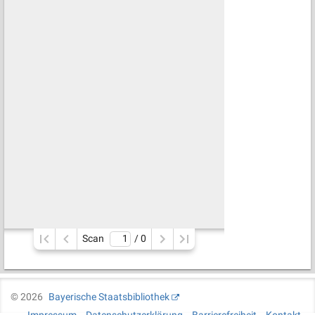
Scan
/ 
0
©
2026
Bayerische Staatsbibliothek
Impressum
Datenschutzerklärung
Barrierefreiheit
Kontakt