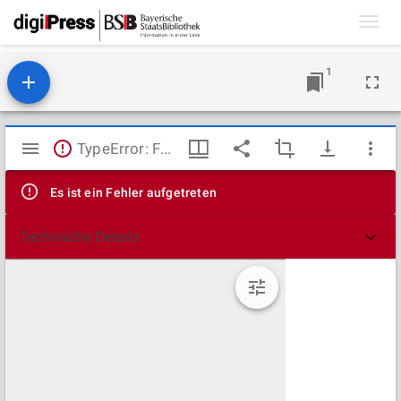
Toggl
navig
1
Mirador
TypeError: Failed to fetch
Viewer
Es ist ein Fehler aufgetreten
Technische Details