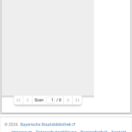
Scan
/ 
0
©
2026
Bayerische Staatsbibliothek
Impressum
Datenschutzerklärung
Barrierefreiheit
Kontakt