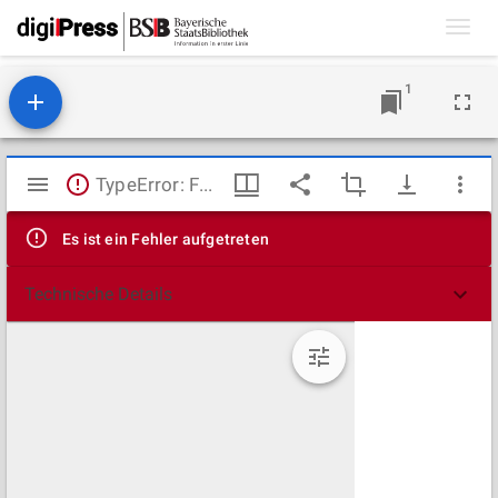
Toggl
navig
1
Mirador
TypeError: Failed to fetch
Viewer
Es ist ein Fehler aufgetreten
Technische Details