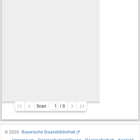
Scan
/ 
0
©
2026
Bayerische Staatsbibliothek
Impressum
Datenschutzerklärung
Barrierefreiheit
Kontakt