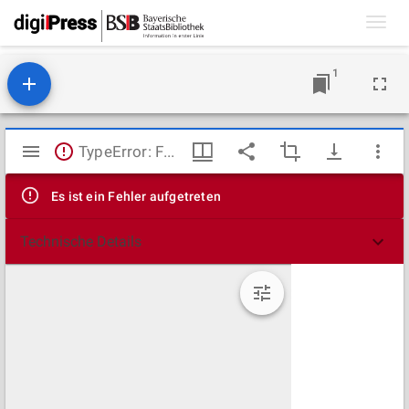
Toggl
navig
1
Mirador
TypeError: Failed to fetch
Viewer
Es ist ein Fehler aufgetreten
Technische Details