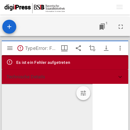
Toggl
navig
1
Mirador
TypeError: Failed to fetch
Viewer
Es ist ein Fehler aufgetreten
Technische Details