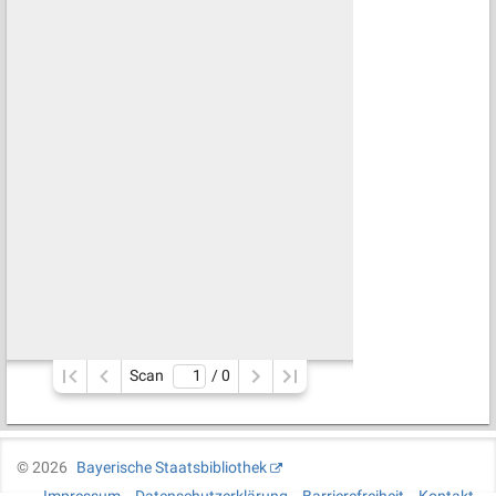
Scan
/ 
0
©
2026
Bayerische Staatsbibliothek
Impressum
Datenschutzerklärung
Barrierefreiheit
Kontakt