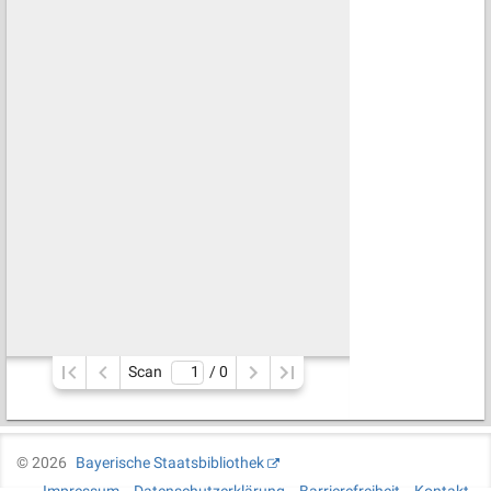
Scan
/ 
0
©
2026
Bayerische Staatsbibliothek
Impressum
Datenschutzerklärung
Barrierefreiheit
Kontakt