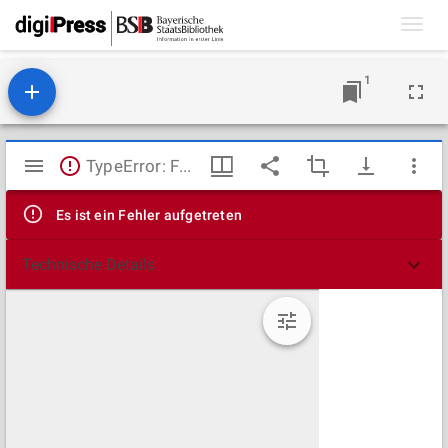
Toggl
navig
1
Mirador
TypeError: Failed to fetch
Viewer
Es ist ein Fehler aufgetreten
Technische Details