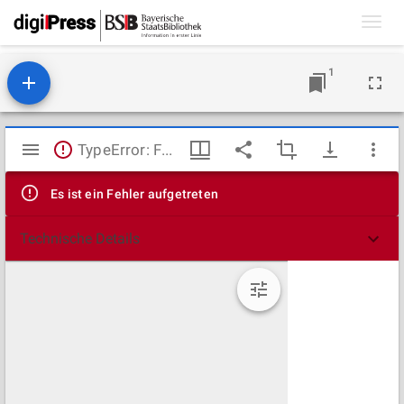
Toggl
navig
1
Mirador
TypeError: Failed to fetch
Viewer
Es ist ein Fehler aufgetreten
Technische Details