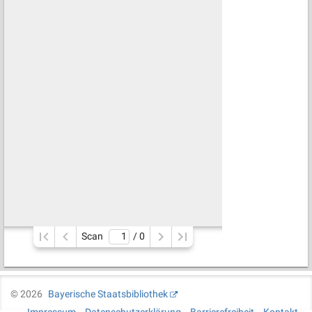
Scan
/ 
0
©
2026
Bayerische Staatsbibliothek
Impressum
Datenschutzerklärung
Barrierefreiheit
Kontakt