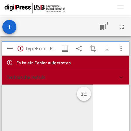
Toggl
navig
1
Mirador
TypeError: Failed to fetch
Viewer
Es ist ein Fehler aufgetreten
Technische Details