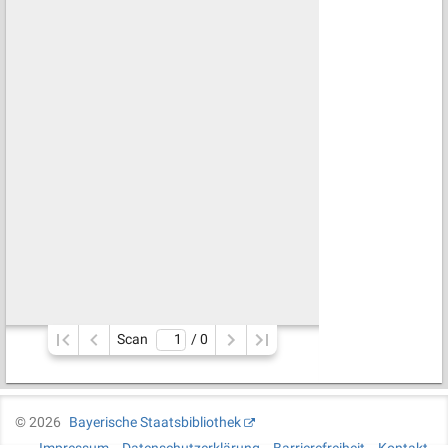
Scan
/ 
0
©
2026
Bayerische Staatsbibliothek
Impressum
Datenschutzerklärung
Barrierefreiheit
Kontakt