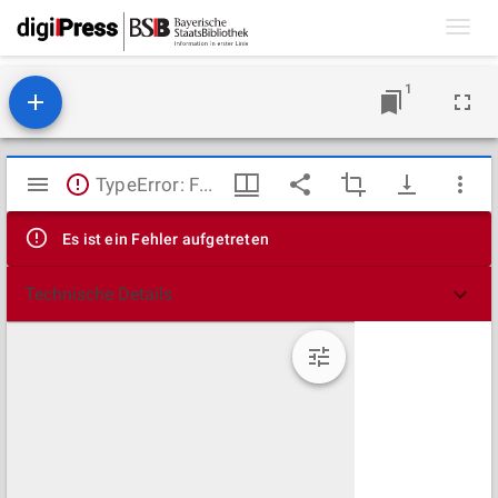
Toggl
navig
1
Mirador
TypeError: Failed to fetch
Viewer
Es ist ein Fehler aufgetreten
Technische Details