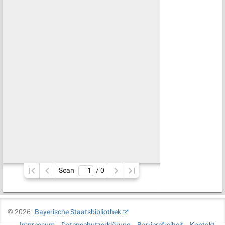
Scan
/ 
0
©
2026
Bayerische Staatsbibliothek
Impressum
Datenschutzerklärung
Barrierefreiheit
Kontakt