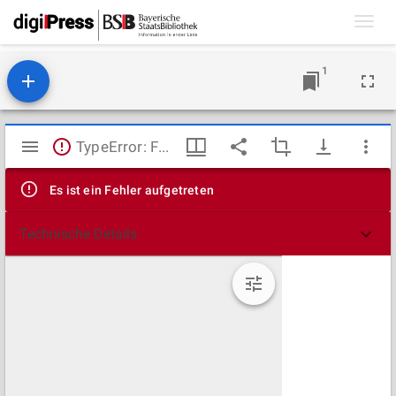
Toggl
navig
1
Mirador
TypeError: Failed to fetch
Viewer
Es ist ein Fehler aufgetreten
Technische Details