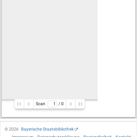
Scan
/ 
0
©
2026
Bayerische Staatsbibliothek
Impressum
Datenschutzerklärung
Barrierefreiheit
Kontakt