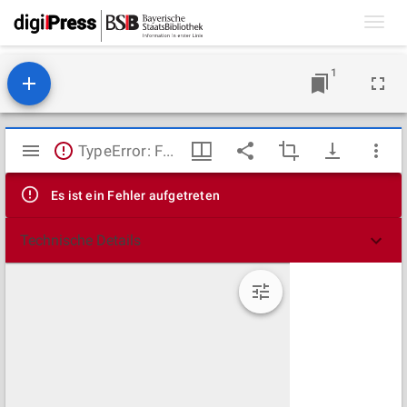
Toggl
navig
1
Mirador
TypeError: Failed to fetch
Viewer
Es ist ein Fehler aufgetreten
Technische Details