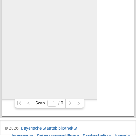
Scan
/ 
0
©
2026
Bayerische Staatsbibliothek
Impressum
Datenschutzerklärung
Barrierefreiheit
Kontakt