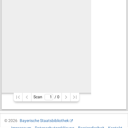
Scan
/ 
0
©
2026
Bayerische Staatsbibliothek
Impressum
Datenschutzerklärung
Barrierefreiheit
Kontakt