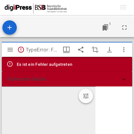
Toggl
navig
1
Mirador
TypeError: Failed to fetch
Viewer
Es ist ein Fehler aufgetreten
Technische Details