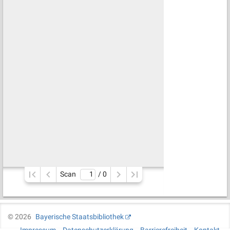
Scan
/ 
0
©
2026
Bayerische Staatsbibliothek
Impressum
Datenschutzerklärung
Barrierefreiheit
Kontakt