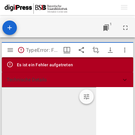
Toggl
navig
1
Mirador
TypeError: Failed to fetch
Viewer
Es ist ein Fehler aufgetreten
Technische Details