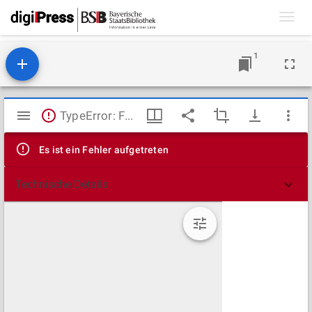
Toggl
navig
1
Mirador
TypeError: Failed to fetch
Viewer
Es ist ein Fehler aufgetreten
Technische Details