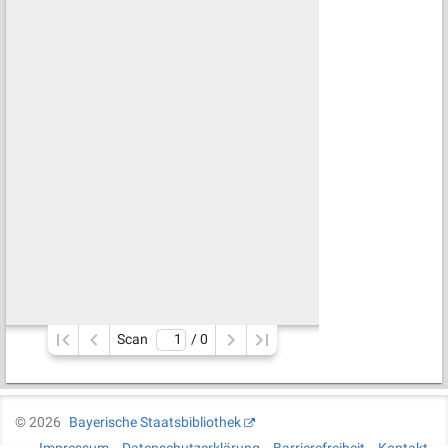
Scan
/ 
0
©
2026
Bayerische Staatsbibliothek
Impressum
Datenschutzerklärung
Barrierefreiheit
Kontakt