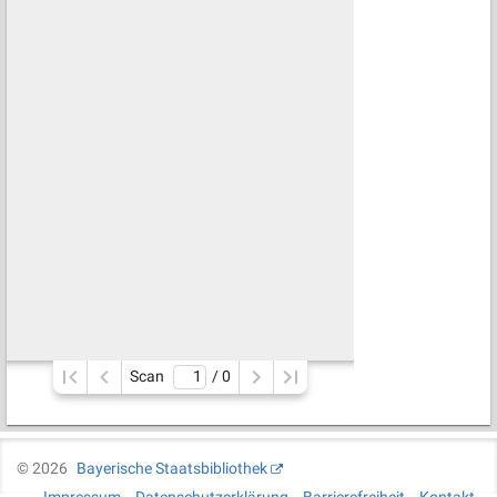
Scan
/ 
0
©
2026
Bayerische Staatsbibliothek
Impressum
Datenschutzerklärung
Barrierefreiheit
Kontakt