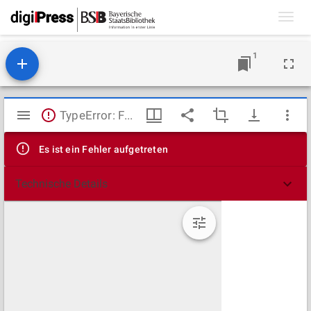
Toggl
navig
1
Mirador
TypeError: Failed to fetch
Viewer
Es ist ein Fehler aufgetreten
Technische Details