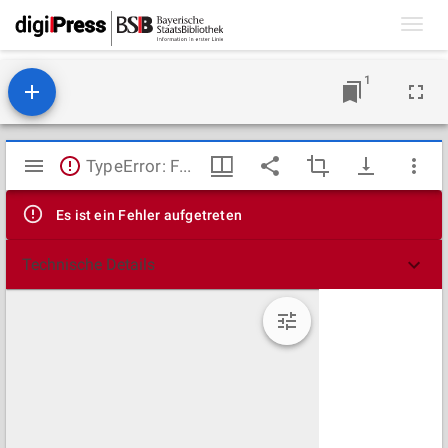
Toggl
navig
1
Mirador
TypeError: Failed to fetch
Viewer
Es ist ein Fehler aufgetreten
Technische Details