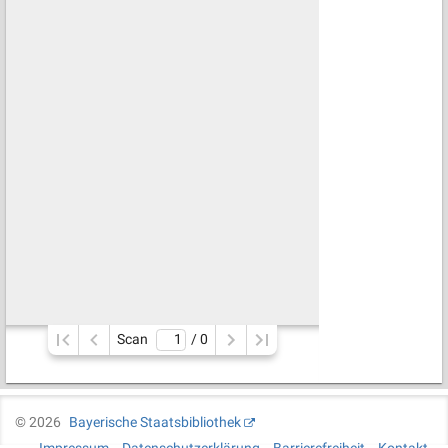
Scan
/ 
0
©
2026
Bayerische Staatsbibliothek
Impressum
Datenschutzerklärung
Barrierefreiheit
Kontakt