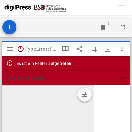
Toggl
navig
1
Mirador
TypeError: Failed to fetch
Viewer
Es ist ein Fehler aufgetreten
Technische Details