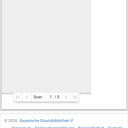
Scan
/ 
0
©
2026
Bayerische Staatsbibliothek
Impressum
Datenschutzerklärung
Barrierefreiheit
Kontakt