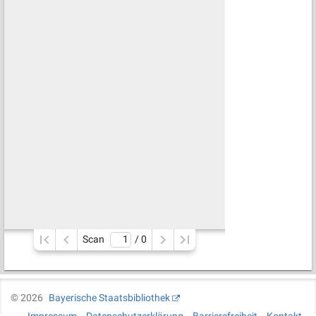
Scan
/ 
0
©
2026
Bayerische Staatsbibliothek
Impressum
Datenschutzerklärung
Barrierefreiheit
Kontakt