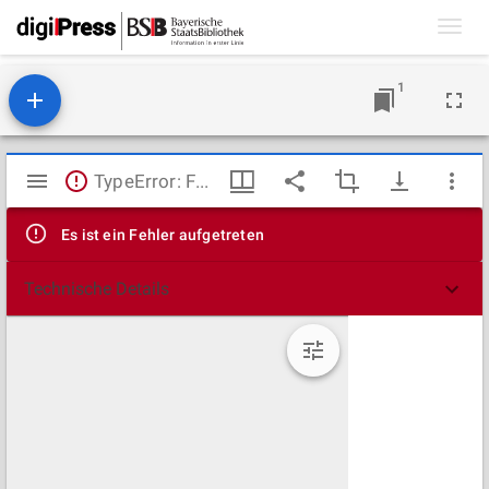
Toggl
navig
1
Mirador
TypeError: Failed to fetch
Viewer
Es ist ein Fehler aufgetreten
Technische Details